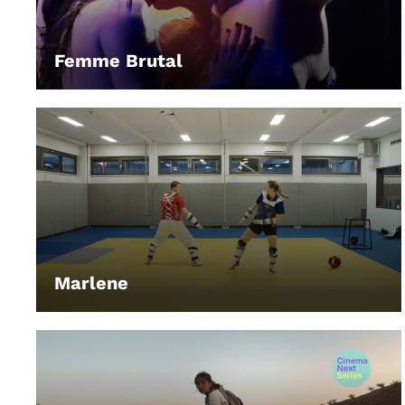
Femme Brutal
LEIHEN
Marlene
LEIHEN