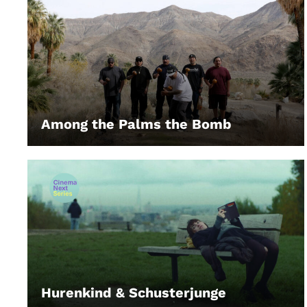
Among the Palms the Bomb
LEIHEN
Hurenkind & Schusterjunge
LEIHEN