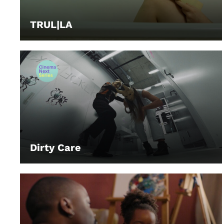
TRUL|LA
LEIHEN
Dirty Care
LEIHEN