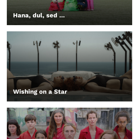
Gutscheine
& Filmpässe
Hana, dul, sed ...
LEIHEN
Account
Suche
Wishing on a Star
LEIHEN