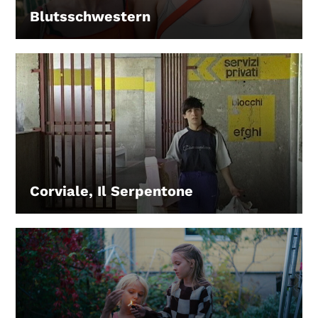
Blutsschwestern
LEIHEN
Corviale, Il Serpentone
LEIHEN