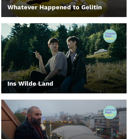
Whatever Happened to Gelitin
LEIHEN
Ins Wilde Land
LEIHEN