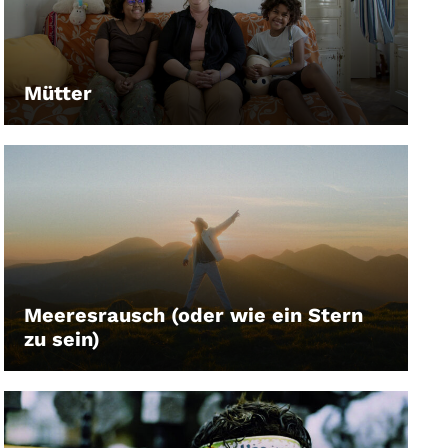
Mütter
LEIHEN
Meeresrausch (oder wie ein Stern
zu sein)
LEIHEN