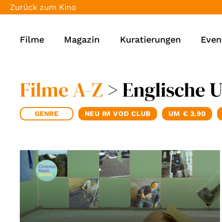
Zurück zum Kino
Filme
Magazin
Kuratierungen
Even
Filme A-Z
> Englische 
GENRE
NEU IM VOD CLUB
UM € 3,90