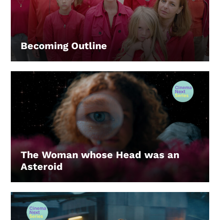
Becoming Outline
LEIHEN
The Woman whose Head was an
Asteroid
LEIHEN