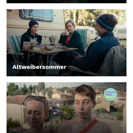
Altweibersommer
LEIHEN