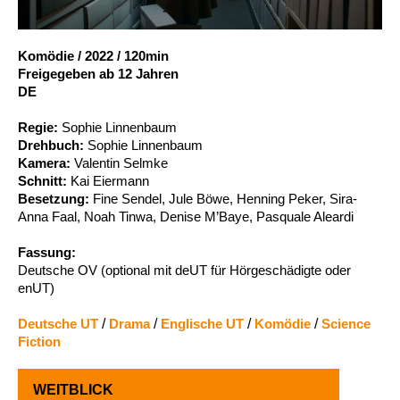
Account
Suche
Komödie
/
2022
/
120min
Freigegeben ab 12 Jahren
DE
Regie:
Sophie Linnenbaum
Drehbuch:
Sophie Linnenbaum
Kamera:
Valentin Selmke
Schnitt:
Kai Eiermann
Besetzung:
Fine Sendel, Jule Böwe, Henning Peker, Sira-
Anna Faal, Noah Tinwa, Denise M’Baye, Pasquale Aleardi
Fassung:
Deutsche OV (optional mit deUT für Hörgeschädigte oder
enUT)
Deutsche UT
/
Drama
/
Englische UT
/
Komödie
/
Science
Fiction
WEITBLICK