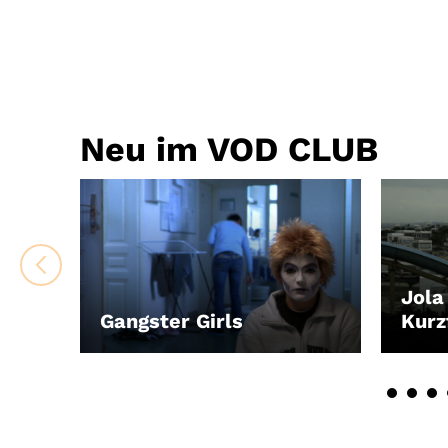
Neu im VOD CLUB
Jola
Gangster Girls
Kur
LEIHEN
LEIH