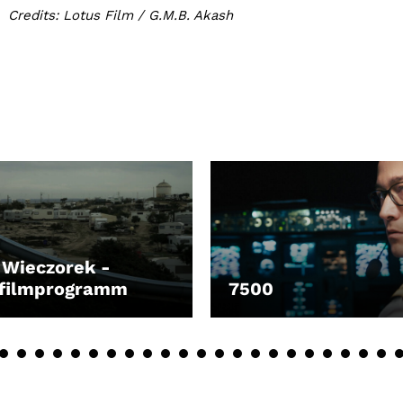
Credits: Lotus Film / G.M.B. Akash
 Wieczorek -
zfilmprogramm
7500
EN
LEIHEN