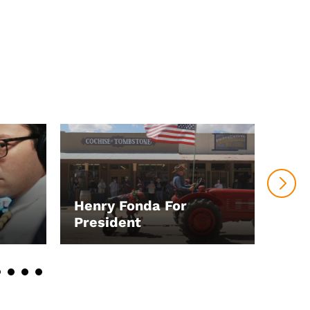
Henry Fonda For
President
Ein
LEIHEN
LEI