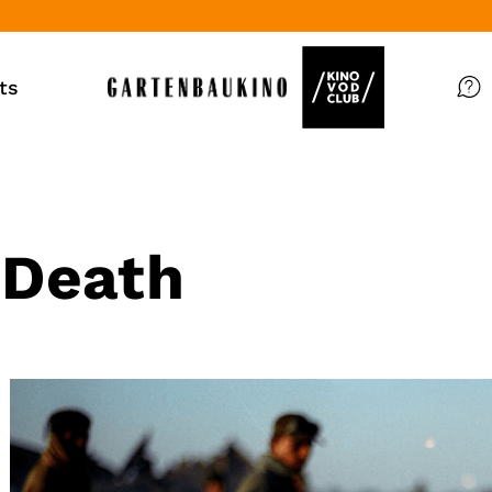
ts
Filme
Magazin
Kuratierungen
 Death
Events
So geht’s
Filmpakete