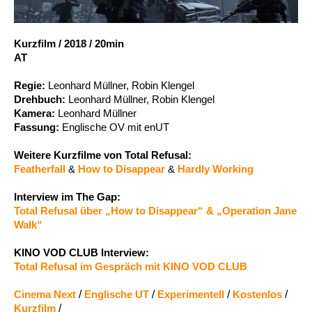
Account
Suche
Kurzfilm
/
2018
/
20min
AT
Regie:
Leonhard Müllner, Robin Klengel
Drehbuch:
Leonhard Müllner, Robin Klengel
Kamera:
Leonhard Müllner
Fassung:
Englische OV mit enUT
Weitere Kurzfilme von Total Refusal:
Featherfall
&
How to Disappear
&
Hardly Working
Interview im The Gap:
Total Refusal über „How to Disappear“ & „Operation Jane
Walk“
KINO VOD CLUB Interview:
Total Refusal im Gespräch mit KINO VOD CLUB
Cinema Next
/
Englische UT
/
Experimentell
/
Kostenlos
/
Kurzfilm
/