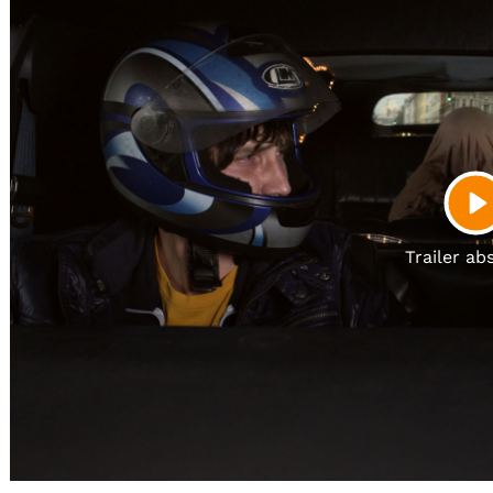
Gutscheine
& Filmpässe
Account
Suche
P
Trailer ab