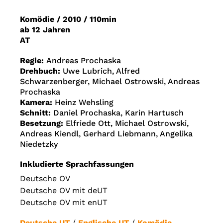
Komödie
/
2010
/
110min
ab 12 Jahren
AT
Regie:
Andreas Prochaska
Drehbuch:
Uwe Lubrich, Alfred
Schwarzenberger, Michael Ostrowski, Andreas
Prochaska
Kamera:
Heinz Wehsling
Schnitt:
Daniel Prochaska, Karin Hartusch
Besetzung:
Elfriede Ott, Michael Ostrowski,
Andreas Kiendl, Gerhard Liebmann, Angelika
Niedetzky
Inkludierte Sprachfassungen
Deutsche OV
Deutsche OV mit deUT
Deutsche OV mit enUT
Deutsche UT
/
Englische UT
/
Komödie