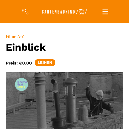
Filme
Filme A-Z
Einblick
Magazin
Kuratierungen
LEIHEN
Preis:
€0.00
Events
So geht’s
Filmpakete
Gutscheine
& Filmpässe