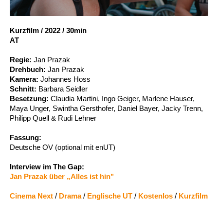
Account
Suche
Kurzfilm
/
2022
/
30min
AT
Regie:
Jan Prazak
Drehbuch:
Jan Prazak
Kamera:
Johannes Hoss
Schnitt:
Barbara Seidler
Besetzung:
Claudia Martini, Ingo Geiger, Marlene Hauser,
Maya Unger, Swintha Gersthofer, Daniel Bayer, Jacky Trenn,
Philipp Quell & Rudi Lehner
Fassung:
Deutsche OV (optional mit enUT)
Interview im The Gap:
Jan Prazak über „Alles ist hin"
Cinema Next
/
Drama
/
Englische UT
/
Kostenlos
/
Kurzfilm