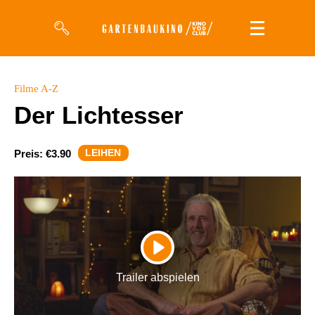
Filme
Filme A-Z
Der Lichtesser
Magazin
Kuratierungen
LEIHEN
Preis:
€3.90
Events
So geht’s
Filmpakete
PLAY
Gutscheine
Trailer abspielen
& Filmpässe