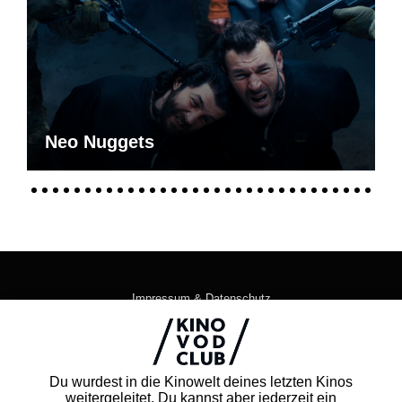
Neo Nuggets
Impressum & Datenschutz
AGB
Kontakt
FAQ
Du wurdest in die Kinowelt deines letzten Kinos
Newsletter
weitergeleitet. Du kannst aber jederzeit ein