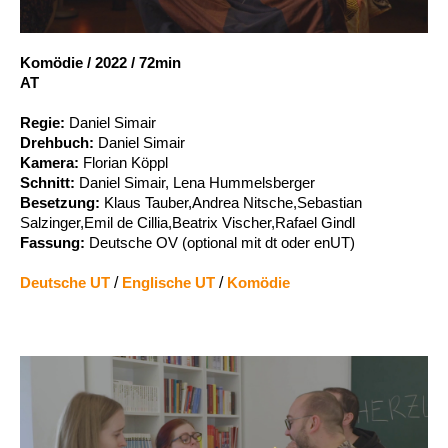
Account
Suche
Komödie
/
2022
/
72min
AT
Regie:
Daniel Simair
Drehbuch:
Daniel Simair
Kamera:
Florian Köppl
Schnitt:
Daniel Simair, Lena Hummelsberger
Besetzung:
Klaus Tauber,Andrea Nitsche,Sebastian
Salzinger,Emil de Cillia,Beatrix Vischer,Rafael Gindl
Fassung:
Deutsche OV (optional mit dt oder enUT)
Deutsche UT
/
Englische UT
/
Komödie