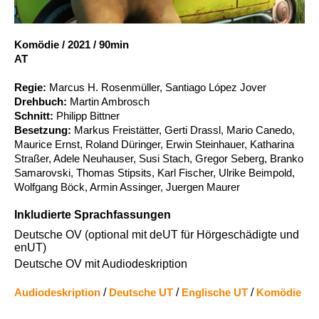
Account
Suche
Komödie
/
2021
/
90min
AT
Regie:
Marcus H. Rosenmüller, Santiago López Jover
Drehbuch:
Martin Ambrosch
Schnitt:
Philipp Bittner
Besetzung:
Markus Freistätter, Gerti Drassl, Mario Canedo,
Maurice Ernst, Roland Düringer, Erwin Steinhauer, Katharina
Straßer, Adele Neuhauser, Susi Stach, Gregor Seberg, Branko
Samarovski, Thomas Stipsits, Karl Fischer, Ulrike Beimpold,
Wolfgang Böck, Armin Assinger, Juergen Maurer
Inkludierte Sprachfassungen
Deutsche OV (optional mit deUT für Hörgeschädigte und
enUT)
Deutsche OV mit Audiodeskription
Audiodeskription
/
Deutsche UT
/
Englische UT
/
Komödie