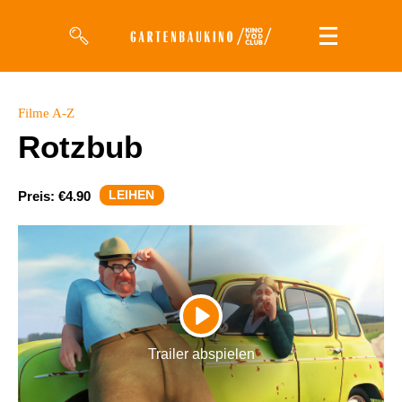
Filme
Filme A-Z
Rotzbub
Magazin
Kuratierungen
LEIHEN
Preis:
€4.90
Events
So geht’s
Filmpakete
PLAY
Gutscheine
Trailer abspielen
& Filmpässe