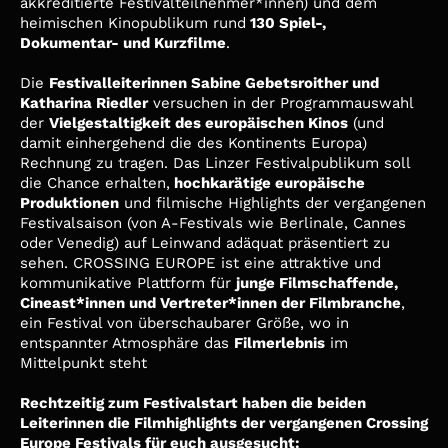
akkreditierte Festivalteilnehmer*innen) und dem
heimischen Kinopublikum rund
130 Spiel-,
Dokumentar- und Kurzfilme
.
Die
Festivalleiterinnen Sabine Gebetsroither und
Katharina Riedler
versuchen in der Programmauswahl
der
Vielgestaltigkeit des europäischen Kinos
(und
damit einhergehend die des Kontinents Europa)
Rechnung zu tragen. Das Linzer Festivalpublikum soll
die Chance erhalten,
hochkarätige europäische
Produktionen
und filmische Highlights der vergangenen
Festivalsaison (von A-Festivals wie Berlinale, Cannes
oder Venedig) auf Leinwand adäquat präsentiert zu
sehen. CROSSING EUROPE ist eine attraktive und
kommunikative Plattform für
junge Filmschaffende,
Cineast*innen und Vertreter*innen der Filmbranche
,
ein Festival von überschaubarer Größe, wo in
entspannter Atmosphäre das
Filmerlebnis
im
Mittelpunkt steht
Rechtzeitig zum Festivalstart haben die beiden
Leiterinnen die Filmhighlights der vergangenen Crossing
Europe Festivals für euch ausgesucht: