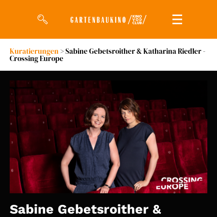
Kuratierungen
> Sabine Gebetsroither & Katharina Riedler -
Crossing Europe
Filme
Magazin
Kuratierungen
Events
So geht’s
Filmpakete
Gutscheine
& Filmpässe
Sabine Gebetsroither &