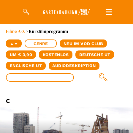
Filme A-Z
> Kurzfilmprogramm
Filme
▲▼
GENRE
NEU IM VOD CLUB
Magazin
UM € 3,90
KOSTENLOS
DEUTSCHE UT
Kuratierungen
ENGLISCHE UT
AUDIODESKRIPTION
Events
So geht’s
C
Filmpakete
Gutscheine
& Filmpässe