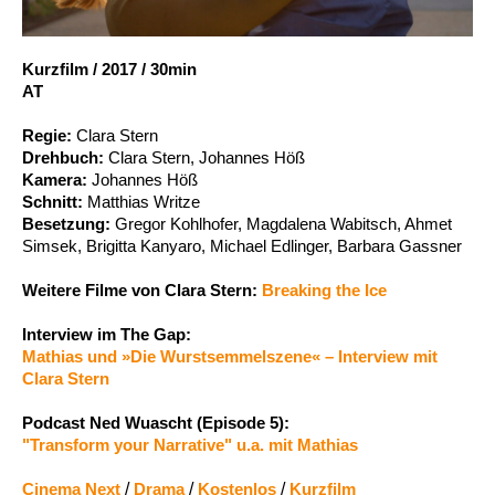
Account
Suche
Kurzfilm
/
2017
/
30min
AT
Regie:
Clara Stern
Drehbuch:
Clara Stern, Johannes Höß
Kamera:
Johannes Höß
Schnitt:
Matthias Writze
Besetzung:
Gregor Kohlhofer, Magdalena Wabitsch, Ahmet
Simsek, Brigitta Kanyaro, Michael Edlinger, Barbara Gassner
Weitere Filme von Clara Stern:
Breaking the Ice
Interview im The Gap:
Mathias und »Die Wurstsemmelszene« – Interview mit
Clara Stern
Podcast Ned Wuascht (Episode 5):
"Transform your Narrative" u.a. mit Mathias
Cinema Next
/
Drama
/
Kostenlos
/
Kurzfilm