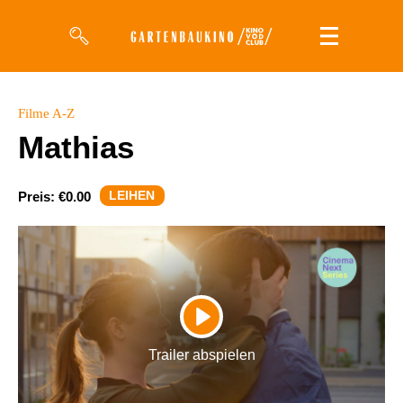
Filme
Filme A-Z
Mathias
Magazin
Kuratierungen
LEIHEN
Preis:
€0.00
Events
So geht’s
Filmpakete
PLAY
Gutscheine
Trailer abspielen
& Filmpässe