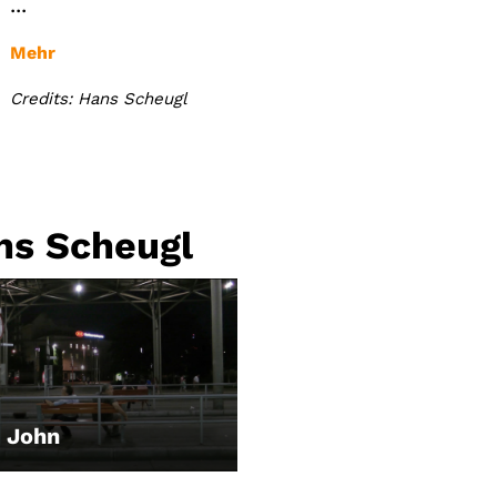
...
Mehr
Credits: Hans Scheugl
ns Scheugl
 John
EN