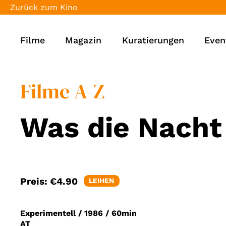
Zurück zum Kino
Filme
Magazin
Kuratierungen
Even
Filme A-Z
Was die Nacht 
Preis:
€4.90
LEIHEN
Experimentell
/
1986
/
60min
AT