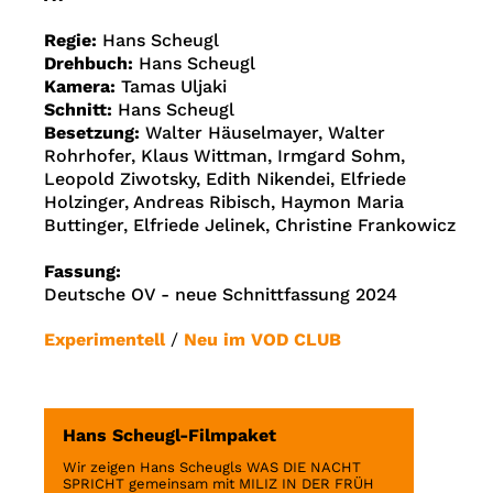
Regie:
Hans Scheugl
Drehbuch:
Hans Scheugl
Kamera:
Tamas Uljaki
Schnitt:
Hans Scheugl
Besetzung:
Walter Häuselmayer, Walter
Rohrhofer, Klaus Wittman, Irmgard Sohm,
Leopold Ziwotsky, Edith Nikendei, Elfriede
Holzinger, Andreas Ribisch, Haymon Maria
Buttinger, Elfriede Jelinek, Christine Frankowicz
Fassung:
Deutsche OV - neue Schnittfassung 2024
Experimentell
/
Neu im VOD CLUB
Hans Scheugl-Filmpaket
Wir zeigen Hans Scheugls WAS DIE NACHT
SPRICHT gemeinsam mit MILIZ IN DER FRÜH