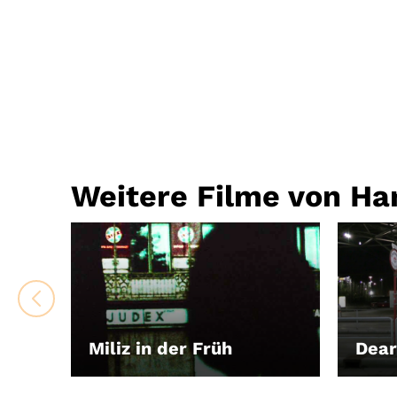
Weitere Filme von Ha
Miliz in der Früh
Dear
LEIHEN
LEIH