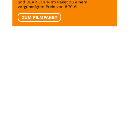
und DEAR JOHN im Paket zu einem
vergünstigten Preis von 8,70 €.
ZUM FILMPAKET