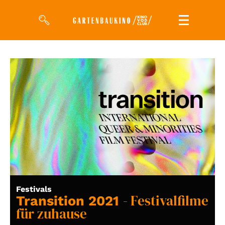
Filme
Magazin
Kuratierungen
Events
So geht’s
Filmpakete
Festivals
- Festivalfilme
Gutscheine
Transition 2021
& Filmpässe
für zuhause