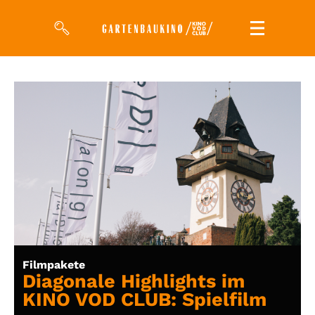
Filme
Magazin
Kuratierungen
Events
So geht’s
Filmpakete
Filmpakete
Gutscheine
Diagonale Highlights im
& Filmpässe
KINO VOD CLUB: Spielfilm