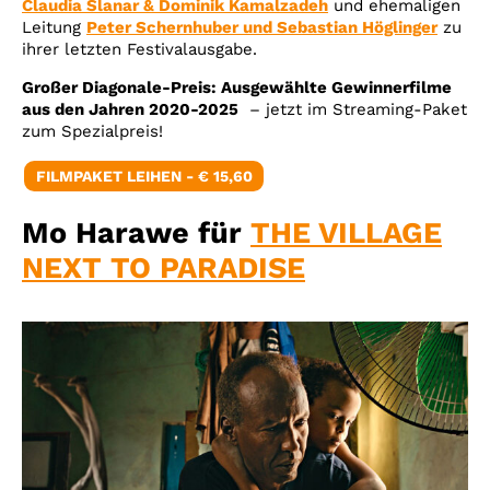
Claudia Slanar & Dominik Kamalzadeh
und ehemaligen
Leitung
Peter Schernhuber und Sebastian Höglinger
zu
ihrer letzten Festivalausgabe.
Großer Diagonale-Preis: Ausgewählte Gewinnerfilme
aus den Jahren 2020-2025
–
jetzt
im
Streaming-
Paket
zum
Spezialpreis!
FILMPAKET LEIHEN - € 15,60
Mo Harawe für
THE VILLAGE
NEXT TO PARADISE