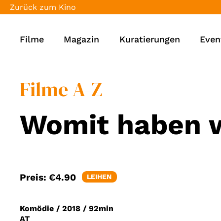
Zurück zum Kino
Filme
Magazin
Kuratierungen
Even
Filme A-Z
Womit haben w
Preis:
€4.90
LEIHEN
Komödie
/
2018
/
92min
AT