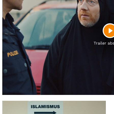
Gutscheine
& Filmpässe
Account
Suche
P
Trailer ab