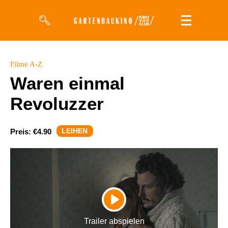
Filme
Filme A-Z
Waren einmal
Magazin
Revoluzzer
Kuratierungen
Events
LEIHEN
Preis:
€4.90
So geht’s
Filmpakete
Gutscheine
PLAY
& Filmpässe
Trailer abspielen