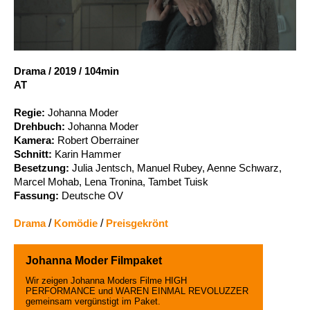
Account
Suche
Drama
/
2019
/
104min
AT
Regie:
Johanna Moder
Drehbuch:
Johanna Moder
Kamera:
Robert Oberrainer
Schnitt:
Karin Hammer
Besetzung:
Julia Jentsch, Manuel Rubey, Aenne Schwarz,
Marcel Mohab, Lena Tronina, Tambet Tuisk
Fassung:
Deutsche OV
Drama
/
Komödie
/
Preisgekrönt
Johanna Moder Filmpaket
Wir zeigen Johanna Moders Filme HIGH
PERFORMANCE und WAREN EINMAL REVOLUZZER
gemeinsam vergünstigt im Paket.