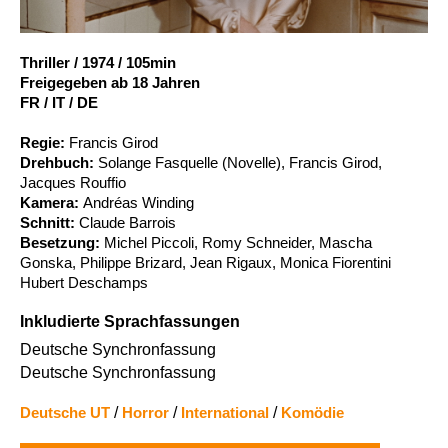
Account
Suche
Thriller
/
1974
/
105min
Freigegeben ab 18 Jahren
FR / IT / DE
Regie:
Francis Girod
Drehbuch:
Solange Fasquelle (Novelle), Francis Girod,
Jacques Rouffio
Kamera:
Andréas Winding
Schnitt:
Claude Barrois
Besetzung:
Michel Piccoli, Romy Schneider, Mascha
Gonska, Philippe Brizard, Jean Rigaux, Monica Fiorentini
Hubert Deschamps
Inkludierte Sprachfassungen
Deutsche Synchronfassung
Deutsche Synchronfassung
Deutsche UT
/
Horror
/
International
/
Komödie