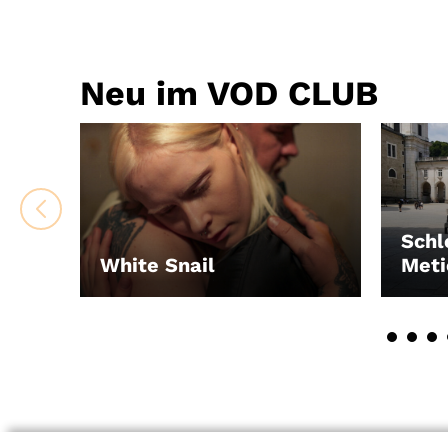
Neu im VOD CLUB
Schl
White Snail
Meti
LEIH