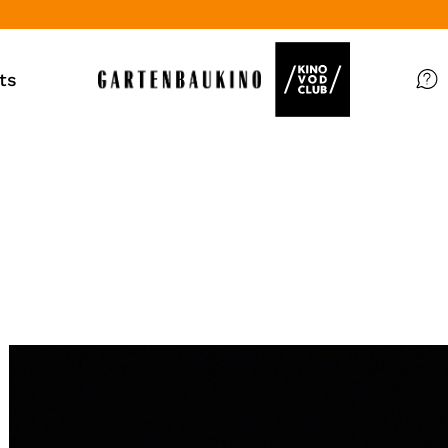
ts
Filme
Magazin
Kuratierungen
Events
So geht’s
Filmpakete