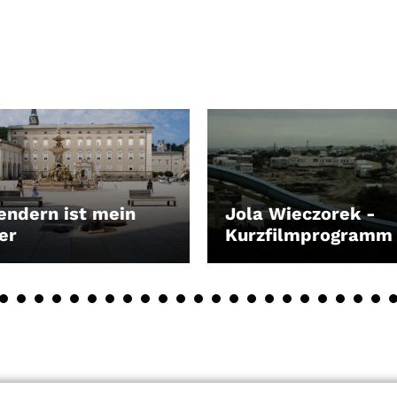
endern ist mein
Jola Wieczorek -
er
Kurzfilmprogramm
EN
LEIHEN