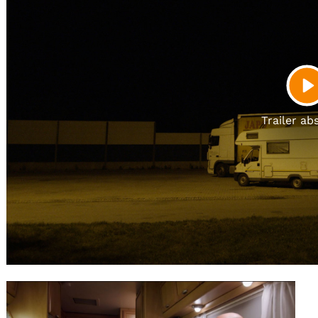
Gutscheine
& Filmpässe
Account
Suche
P
Trailer ab