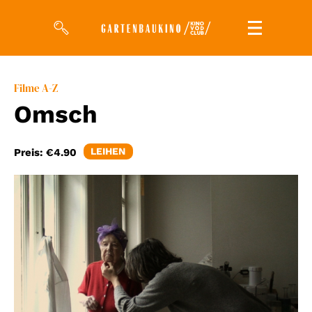
Filme
Filme A-Z
Omsch
Magazin
Kuratierungen
LEIHEN
Preis:
€4.90
Events
So geht’s
Filmpakete
Gutscheine
& Filmpässe