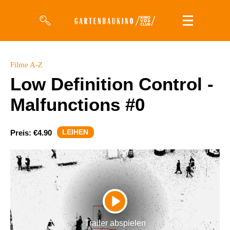
Filme
Filme A-Z
Low Definition Control -
Magazin
Malfunctions #0
Kuratierungen
Events
LEIHEN
Preis:
€4.90
So geht’s
Filmpakete
Gutscheine
PLAY
& Filmpässe
Trailer abspielen