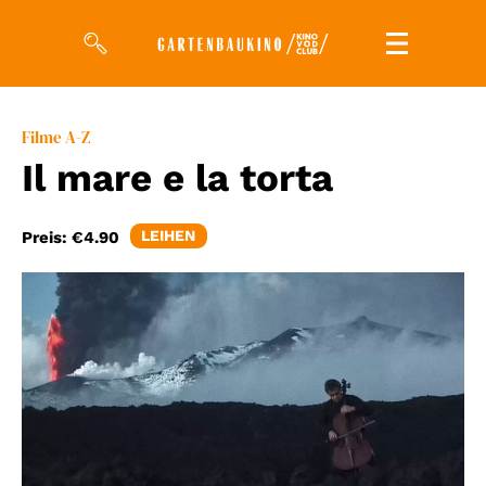
Filme
Filme A-Z
Il mare e la torta
Magazin
Kuratierungen
LEIHEN
Preis:
€4.90
Events
So geht’s
Filmpakete
Gutscheine
& Filmpässe