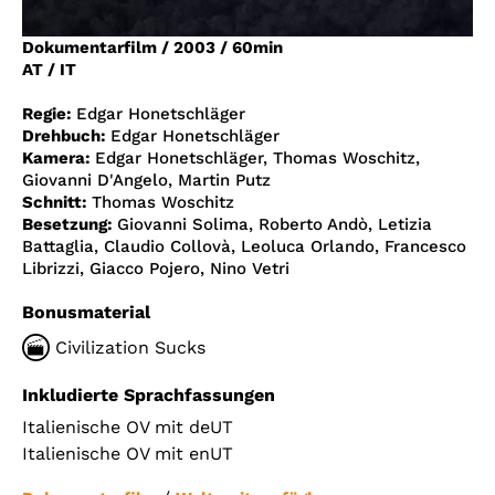
Account
Dokumentarfilm
/
2003
/
60min
Suche
AT / IT
Regie:
Edgar Honetschläger
Drehbuch:
Edgar Honetschläger
Kamera:
Edgar Honetschläger, Thomas Woschitz,
Giovanni D'Angelo, Martin Putz
Schnitt:
Thomas Woschitz
Besetzung:
Giovanni Solima, Roberto Andò, Letizia
Battaglia, Claudio Collovà, Leoluca Orlando, Francesco
Librizzi, Giacco Pojero, Nino Vetri
Bonusmaterial
Civilization Sucks
Inkludierte Sprachfassungen
Italienische OV mit deUT
Italienische OV mit enUT