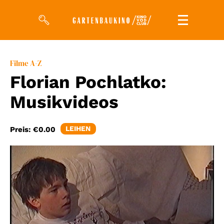
Filme
Filme A-Z
Florian Pochlatko:
Magazin
Musikvideos
Kuratierungen
Events
LEIHEN
Preis:
€0.00
So geht’s
Filmpakete
Gutscheine
& Filmpässe