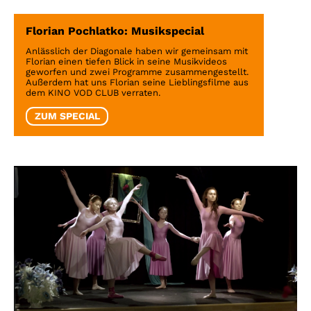
Florian Pochlatko: Musikspecial
Anlässlich der Diagonale haben wir gemeinsam mit
Florian einen tiefen Blick in seine Musikvideos
geworfen und zwei Programme zusammengestellt.
Außerdem hat uns Florian seine Lieblingsfilme aus
dem KINO VOD CLUB verraten.
ZUM SPECIAL