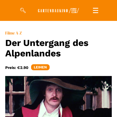
Filme
Filme A-Z
Der Untergang des
Magazin
Alpenlandes
Kuratierungen
Events
LEIHEN
Preis:
€2.90
So geht’s
Filmpakete
Gutscheine
& Filmpässe