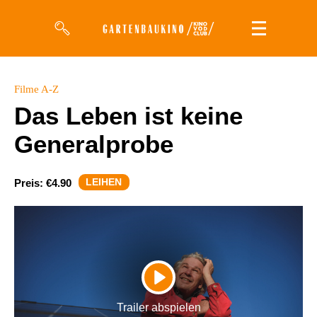
Filme
Filme A-Z
Das Leben ist keine
Magazin
Generalprobe
Kuratierungen
Events
LEIHEN
Preis:
€4.90
So geht’s
Filmpakete
Gutscheine
PLAY
& Filmpässe
Trailer abspielen