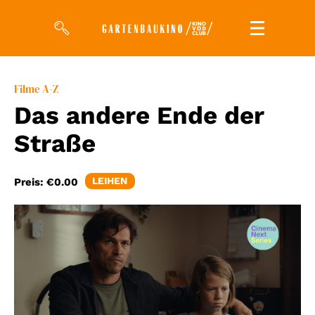
Filme
Filme A-Z
Das andere Ende der
Magazin
Straße
Kuratierungen
Events
LEIHEN
Preis:
€0.00
So geht’s
Filmpakete
Gutscheine
& Filmpässe