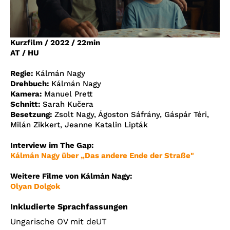
Account
Suche
Kurzfilm
/
2022
/
22min
AT / HU
Regie:
Kálmán Nagy
Drehbuch:
Kálmán Nagy
Kamera:
Manuel Prett
Schnitt:
Sarah Kučera
Besetzung:
Zsolt Nagy, Ágoston Sáfrány, Gáspár Téri,
Milán Zikkert, Jeanne Katalin Lipták
Interview im The Gap:
Kálmán Nagy über „Das andere Ende der Straße"
Weitere Filme von Kálmán Nagy:
Olyan Dolgok
Inkludierte Sprachfassungen
Ungarische OV mit deUT