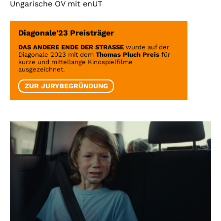
Ungarische OV mit enUT
Diagonale'23 Preisträger
DAS ANDERE ENDE DER STRASSE
wurde auf der
Diagonale 2023 mit dem
Thomas Pluch Preis
für
kurze und mittellange Kinospielfilme
ausgezeichnet.
ZUR JURYBEGRÜNDUNG