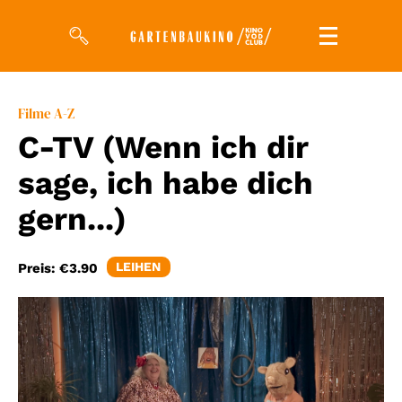
Filme
Filme A-Z
C-TV (Wenn ich dir
Magazin
sage, ich habe dich
Kuratierungen
gern...)
Events
LEIHEN
Preis:
€3.90
So geht’s
Filmpakete
Gutscheine
& Filmpässe