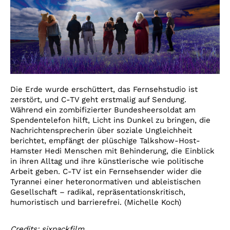
Die Erde wurde erschüttert, das Fernsehstudio ist
zerstört, und C-TV geht erstmalig auf Sendung.
Während ein zombifizierter Bundesheersoldat am
Spendentelefon hilft, Licht ins Dunkel zu bringen, die
Nachrichtensprecherin über soziale Ungleichheit
berichtet, empfängt der plüschige Talkshow-Host-
Hamster Hedi Menschen mit Behinderung, die Einblick
in ihren Alltag und ihre künstlerische wie politische
Arbeit geben. C-TV ist ein Fernsehsender wider die
Tyrannei einer heteronormativen und ableistischen
Gesellschaft – radikal, repräsentationskritisch,
humoristisch und barrierefrei. (Michelle Koch)
Credits: sixpackfilm