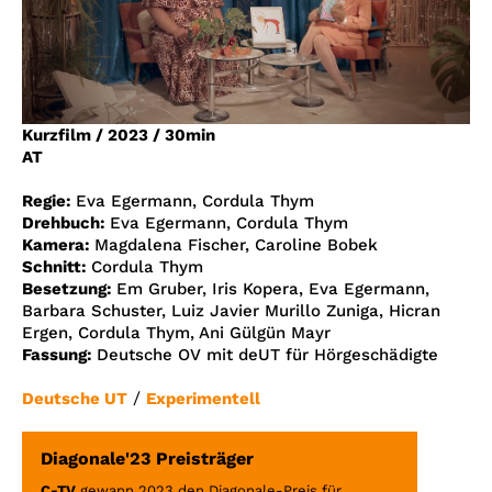
Account
Suche
Kurzfilm
/
2023
/
30min
AT
Regie:
Eva Egermann, Cordula Thym
Drehbuch:
Eva Egermann, Cordula Thym
Kamera:
Magdalena Fischer, Caroline Bobek
Schnitt:
Cordula Thym
Besetzung:
Em Gruber, Iris Kopera, Eva Egermann,
Barbara Schuster, Luiz Javier Murillo Zuniga, Hicran
Ergen, Cordula Thym, Ani Gülgün Mayr
Fassung:
Deutsche OV mit deUT für Hörgeschädigte
/
Deutsche UT
Experimentell
Diagonale'23 Preisträger
C-TV
gewann 2023 den Diagonale-Preis für