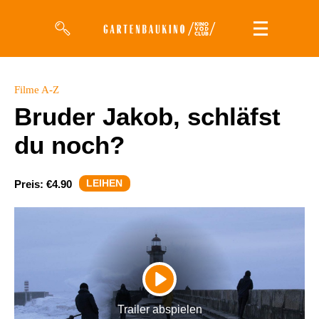
Filme
Filme A-Z
Bruder Jakob, schläfst
Magazin
du noch?
Kuratierungen
Events
LEIHEN
Preis:
€4.90
So geht’s
Filmpakete
Gutscheine
PLAY
& Filmpässe
Trailer abspielen