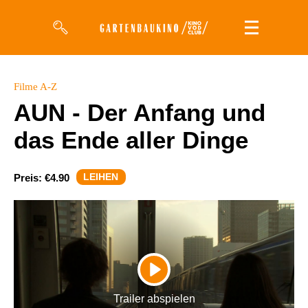
Filme
Filme A-Z
AUN - Der Anfang und
Magazin
das Ende aller Dinge
Kuratierungen
Events
LEIHEN
Preis:
€4.90
So geht’s
Filmpakete
Gutscheine
PLAY
& Filmpässe
Trailer abspielen