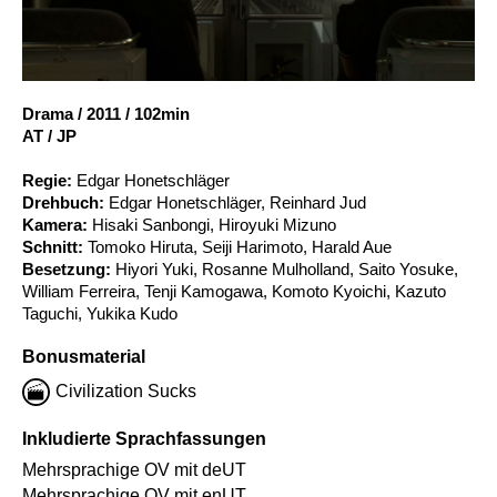
Account
Suche
Drama
/
2011
/
102min
AT / JP
Regie:
Edgar Honetschläger
Drehbuch:
Edgar Honetschläger, Reinhard Jud
Kamera:
Hisaki Sanbongi, Hiroyuki Mizuno
Schnitt:
Tomoko Hiruta, Seiji Harimoto, Harald Aue
Besetzung:
Hiyori Yuki, Rosanne Mulholland, Saito Yosuke,
William Ferreira, Tenji Kamogawa, Komoto Kyoichi, Kazuto
Taguchi, Yukika Kudo
Bonusmaterial
Civilization Sucks
Inkludierte Sprachfassungen
Mehrsprachige OV mit deUT
Mehrsprachige OV mit enUT